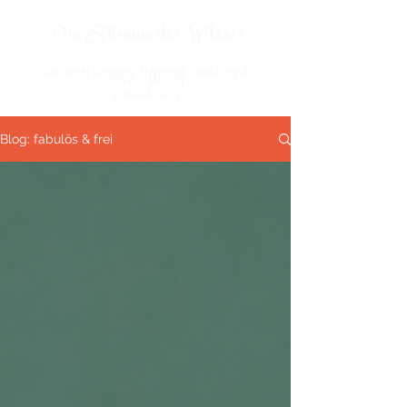
Die Stimme der Wildnis
Naturverbindung, Hypnose Coaching &
Sprechgesang
im Raum Freiburg
Blog: fabulös & frei