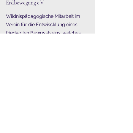
Erdbewegung e.V.
Wildnispädagogische Mitarbeit im
Verein für die Entwiscklung eines
friedvollen Bewusstseins, welches
sinnstiftend in userer Welt wirksam
werden kann.
Was unsere Kunden sagen