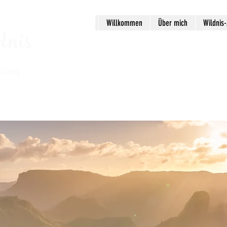
Willkommen
Über mich
Wildnis
dnis
esang