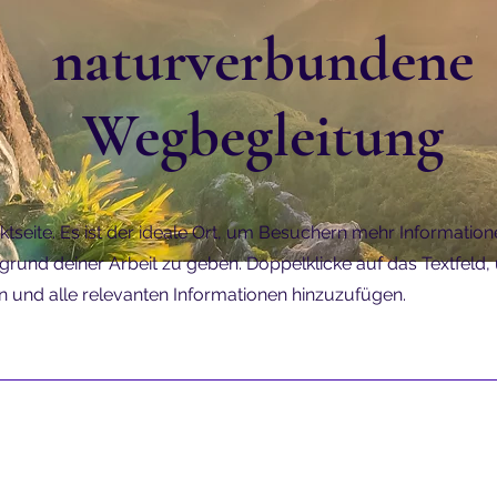
naturverbundene
Wegbegleitung
jektseite. Es ist der ideale Ort, um Besuchern mehr Informati
grund deiner Arbeit zu geben. Doppelklicke auf das Textfeld
en und alle relevanten Informationen hinzuzufügen.